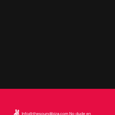
Info@thesoundibiza.com
No dude en