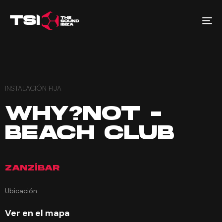
To
na
INSTALACIÓN FIJA
WHY?NOT -
BEACH CLUB
ZANZÍBAR
Ubicación
Ver en el mapa