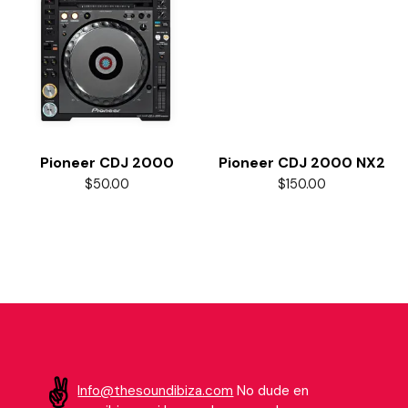
Pioneer CDJ 2000
Pioneer CDJ 2000 NX2
$
50.00
$
150.00
Añadir al carrito
Añadir al carrito
Info@thesoundibiza.com
No dude en
✌️